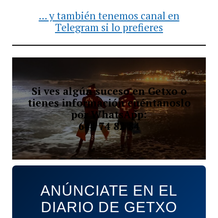
... y también tenemos canal en
Telegram si lo prefieres
Si ves algún suceso en Getxo o
tienes información cuéntanoslo
por WhatsApp:
644 74 82 84
ANÚNCIATE EN EL
DIARIO DE GETXO