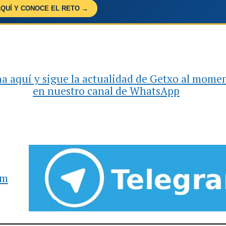
AQUÍ Y CONOCE EL RETO →
a aquí y sigue la actualidad de Getxo al mome
en nuestro canal de WhatsApp
am