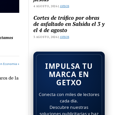
4 AGOSTO, 2026 |
AVISOS
Cortes de tráfico por obras
de asfaltado en Salsidu el 3 y
el 4 de agosto
ectamos
3 AGOSTO, 2026 |
AVISOS
IMPULSA TU
en Economia »
MARCA EN
ros de la
GETXO
Conecta con miles de lectores
cada día.
Descubre nuestras
soluciones publicitarias y haz