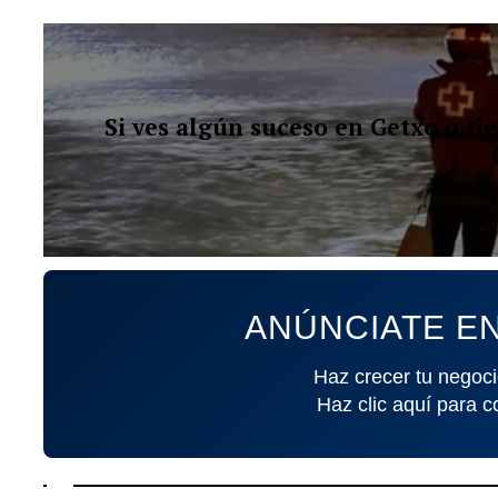
Si ves algún suceso en Getxo o t
ANÚNCIATE EN
Haz crecer tu negoci
Haz clic aquí para c