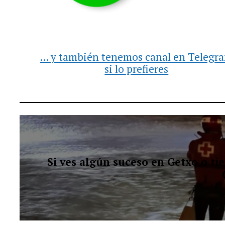
... y también tenemos canal en Telegr
si lo prefieres
Si ves algún suceso en Getxo o t