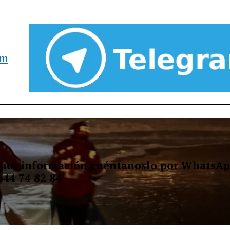
am
ienes información cuéntanoslo por WhatsAp
644 74 82 84