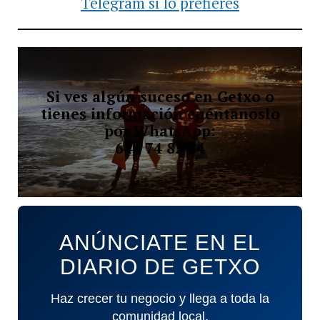
Telegram si lo prefieres
Si ves algún suceso en Getxo o
tienes información cuéntanoslo
por WhatsApp:
644 74 82 84
ANÚNCIATE EN EL
DIARIO DE GETXO
Haz crecer tu negocio y llega a toda la
comunidad local.