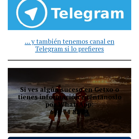
... y también tenemos canal en
Telegram si lo prefieres
Si ves algún suceso en Getxo o
tienes información cuéntanoslo
por WhatsApp:
644 74 82 84