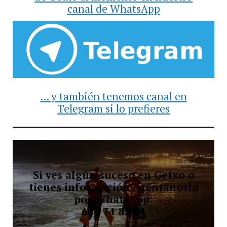
canal de WhatsApp
... y también tenemos canal en
Telegram si lo prefieres
Si ves algún suceso en Getxo o
tienes información cuéntanoslo
por WhatsApp:
644 74 82 84