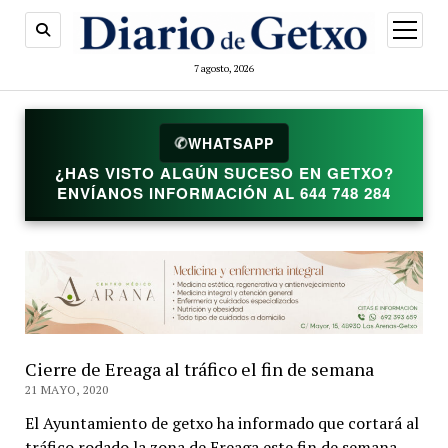
abrir
menú
7 agosto, 2026
✆
WHATSAPP
¿HAS VISTO ALGÚN SUCESO EN GETXO?
ENVÍANOS INFORMACIÓN AL 644 748 284
Cierre de Ereaga al tráfico el fin de semana
21 MAYO, 2020
El Ayuntamiento de getxo ha informado que cortará al
tráfico rodado la zona de Ereaga este fin de semana,