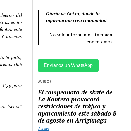
Diario de Getxo, donde la
bierno del
información crea comunidad
euros en un
finitamente
No solo informamos, también
. Y además
conectamos
do la pata,
Arenas club
Envíanos un WhatsApp
AVISOS
e € ¿y para
El campeonato de skate de
La Kantera provocará
restricciones de tráfico y
 un “señor”
aparcamiento este sábado 8
de agosto en Arrigúnaga
.
Avisos