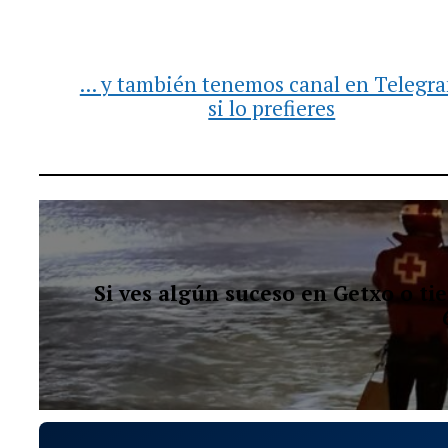
... y también tenemos canal en Telegr
si lo prefieres
Si ves algún suceso en Getxo o t