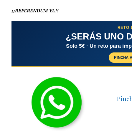
¡¡REFERENDUM YA!!
RETO 
¿SERÁS UNO D
Solo 5€ · Un reto para im
PINCHA 
Pinch