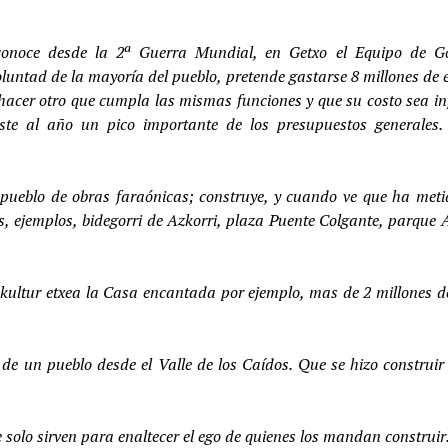
conoce desde la 2ª Guerra Mundial, en Getxo el Equipo de Go
oluntad de la mayoría del pueblo, pretende gastarse 8 millones de 
e hacer otro que cumpla las mismas funciones y que su costo sea in
este al año un pico importante de los presupuestos generales
l pueblo de obras faraónicas; construye, y cuando ve que ha meti
s, ejemplos, bidegorri de Azkorri, plaza Puente Colgante, parque 
mo kultur etxea la Casa encantada por ejemplo, mas de 2 millones d
de un pueblo desde el Valle de los Caídos. Que se hizo construir
e solo sirven para enaltecer el ego de quienes los mandan construir