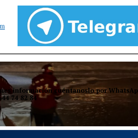
am
ienes información cuéntanoslo por WhatsAp
644 74 82 84