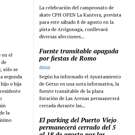
La celebración del campeonato de
skate CPH OPEN La Kantera, prevista
para este sábado 8 de agosto en la
pista de Arrigunaga, conllevará
diversas afecciones...
Fuente transitable apagada
 en el
por fiestas de Romo
 de
Avisos
, sólo se
Según ha informado el Ayuntamiento
la segunda
de Getxo en una nota informativa, la
ijo o hija
fuente transitable de la plaza
 residente
Estación de Las Arenas permanecerá
n
cerrada durante las...
sin
de la
El parking del Puerto Viejo
máximo
permanecerá cerrado del 5
al 18 de agosto por las