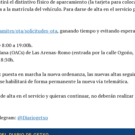
rá el distintivo físico de aparcamiento (la tarjeta para coloca
a a la matrícula del vehículo. Para darse de alta en el servicio
amites/ota/solicitudes-ota
, ganando tiempo y evitando espera
e 8:00 a 19:00h.
dana (OACs) de Las Arenas-Romo (entrada por la calle Ogoño, 
18:30h.
ez puesta en marcha la nueva ordenanza, las nuevas altas segui
 se habilitará de forma permanente la nueva vía telemática.
de alta en el servicio y quieran continuar, no deberán realiza
elegram:
@Diariogetxo
DEL DIARIO DE GETXO