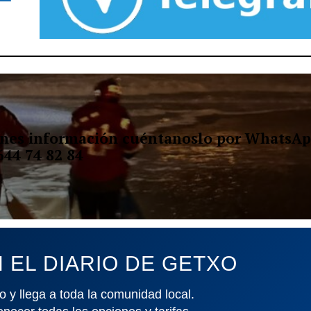
ienes información cuéntanoslo por WhatsAp
644 74 82 84
 EL DIARIO DE GETXO
o y llega a toda la comunidad local.