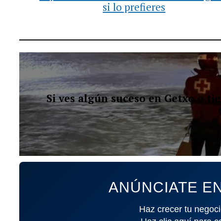
si lo prefieres
Si ves algún suceso en Getxo o t
ANÚNCIATE EN
Haz crecer tu negoci