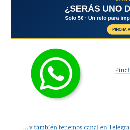
¿SERÁS UNO D
Solo 5€ · Un reto para im
PINCHA 
Pinch
... y también tenemos canal en Telegr