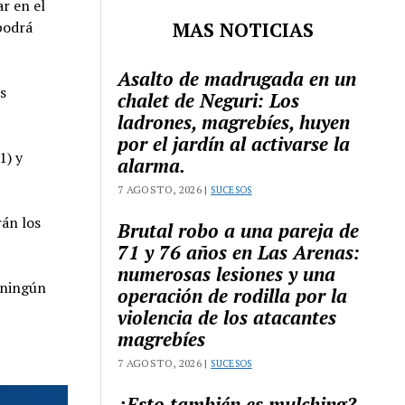
r en el
MAS NOTICIAS
 podrá
Asalto de madrugada en un
s
chalet de Neguri: Los
ladrones, magrebíes, huyen
por el jardín al activarse la
1) y
alarma.
7 AGOSTO, 2026 |
SUCESOS
rán los
Brutal robo a una pareja de
71 y 76 años en Las Arenas:
numerosas lesiones y una
r ningún
operación de rodilla por la
violencia de los atacantes
magrebíes
7 AGOSTO, 2026 |
SUCESOS
¿Esto también es mulching?