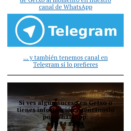
canal de WhatsApp
... y también tenemos canal en
Telegram si lo prefieres
Si ves algún suceso en Getxo o
tienes información cuéntanoslo
por WhatsApp:
644 74 82 84