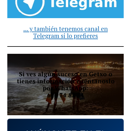
... y también tenemos canal en
Telegram si lo prefieres
Si ves algún suceso en Getxo o
tienes información cuéntanoslo
por WhatsApp:
644 74 82 84