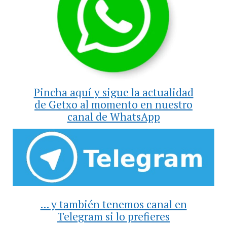
Pincha aquí y sigue la actualidad
de Getxo al momento en nuestro
canal de WhatsApp
... y también tenemos canal en
Telegram si lo prefieres