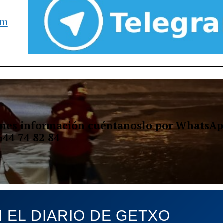
am
ienes información cuéntanoslo por WhatsAp
644 74 82 84
 EL DIARIO DE GETXO