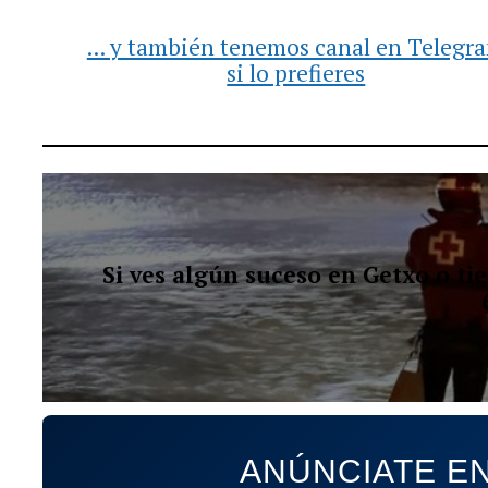
... y también tenemos canal en Telegr
si lo prefieres
Si ves algún suceso en Getxo o t
ANÚNCIATE EN