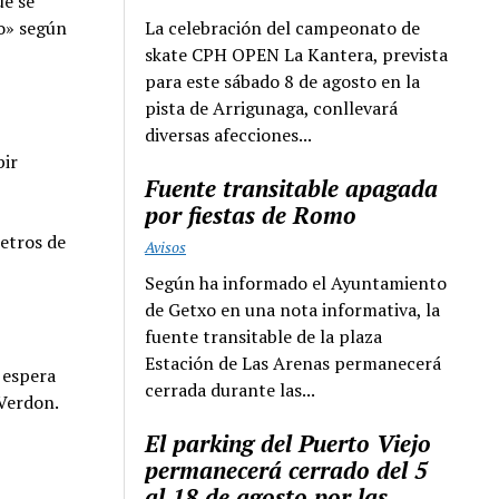
ue se
La celebración del campeonato de
io» según
skate CPH OPEN La Kantera, prevista
para este sábado 8 de agosto en la
pista de Arrigunaga, conllevará
diversas afecciones...
bir
Fuente transitable apagada
por fiestas de Romo
metros de
Avisos
Según ha informado el Ayuntamiento
de Getxo en una nota informativa, la
fuente transitable de la plaza
Estación de Las Arenas permanecerá
 espera
cerrada durante las...
 Verdon.
El parking del Puerto Viejo
permanecerá cerrado del 5
al 18 de agosto por las