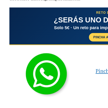
RETO 
¿SERÁS UNO D
Solo 5€ · Un reto para im
PINCHA 
Pinch