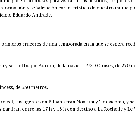
nicipio en autobuses para visitar otros destinos, los pocos q
 información y señalización característica de nuestro municip
nicipio Eduardo Andrade.
os primeros cruceros de una temporada en la que se espera reci
ana y será el buque Aurora, de la naviera P&O Cruises, de 270 
rincess, de 330 metros.
nival, sus agentes en Bilbao serán Noatum y Transcoma, y se
 partirán entre las 17 h y 18 h con destino a La Rochelle y Le