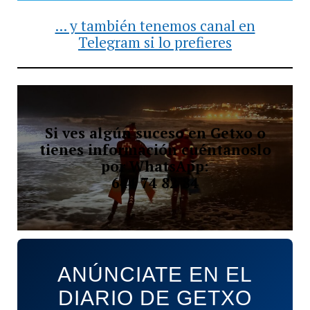
... y también tenemos canal en
Telegram si lo prefieres
Si ves algún suceso en Getxo o
tienes información cuéntanoslo
por WhatsApp:
644 74 82 84
ANÚNCIATE EN EL
DIARIO DE GETXO