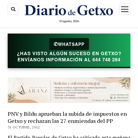
abrir
menú
10 agosto, 2026
✆
WHATSAPP
¿HAS VISTO ALGÚN SUCESO EN GETXO?
ENVÍANOS INFORMACIÓN AL 644 748 284
PNV y Bildu aprueban la subida de impuestos en
Getxo y rechazan las 27 enmiendas del PP
31 OCTUBRE, 2012
El Partido Popular de Getxo ha criticado esta mañana