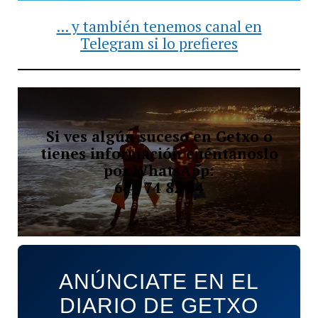
... y también tenemos canal en
Telegram si lo prefieres
Si ves algún suceso en Getxo o
tienes información cuéntanoslo
por WhatsApp:
644 74 82 84
ANÚNCIATE EN EL
DIARIO DE GETXO