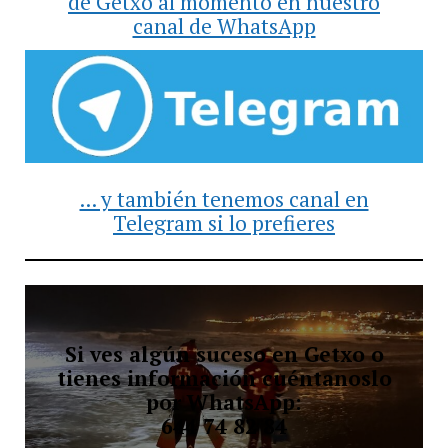
de Getxo al momento en nuestro
canal de WhatsApp
... y también tenemos canal en
Telegram si lo prefieres
Si ves algún suceso en Getxo o
tienes información cuéntanoslo
por WhatsApp:
644 74 82 84