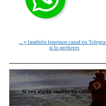
... y también tenemos canal en Telegr
si lo prefieres
Si ves algún suceso en Getxo o t