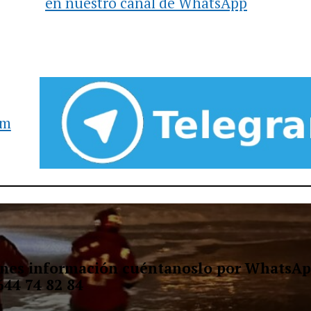
en nuestro canal de WhatsApp
am
ienes información cuéntanoslo por WhatsAp
644 74 82 84