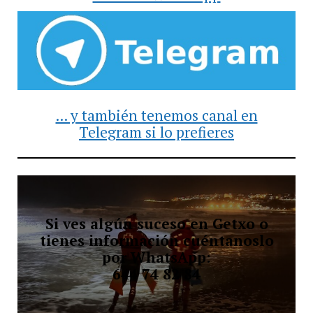
... y también tenemos canal en
Telegram si lo prefieres
Si ves algún suceso en Getxo o
tienes información cuéntanoslo
por WhatsApp:
644 74 82 84