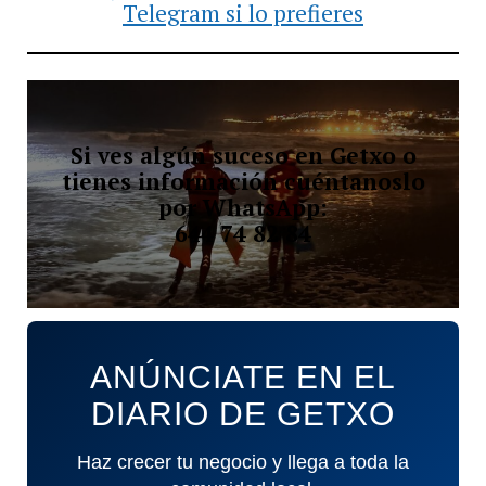
Telegram si lo prefieres
Si ves algún suceso en Getxo o
tienes información cuéntanoslo
por WhatsApp:
644 74 82 84
ANÚNCIATE EN EL
DIARIO DE GETXO
Haz crecer tu negocio y llega a toda la