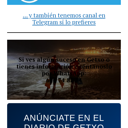
... y también tenemos canal en
Telegram si lo prefieres
Si ves algún suceso en Getxo o
tienes información cuéntanoslo
por WhatsApp:
644 74 82 84
ANÚNCIATE EN EL
DIARIO DE GETXO