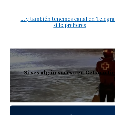
... y también tenemos canal en Telegr
si lo prefieres
Si ves algún suceso en Getxo o t