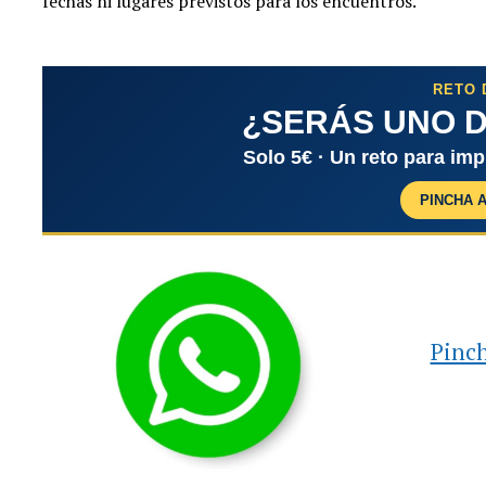
fechas ni lugares previstos para los encuentros.
RETO 
¿SERÁS UNO D
Solo 5€ · Un reto para im
PINCHA 
Pinch