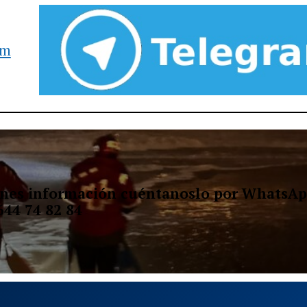
am
ienes información cuéntanoslo por WhatsAp
644 74 82 84