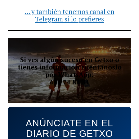
... y también tenemos canal en
Telegram si lo prefieres
Si ves algún suceso en Getxo o
tienes información cuéntanoslo
por WhatsApp:
644 74 82 84
ANÚNCIATE EN EL
DIARIO DE GETXO