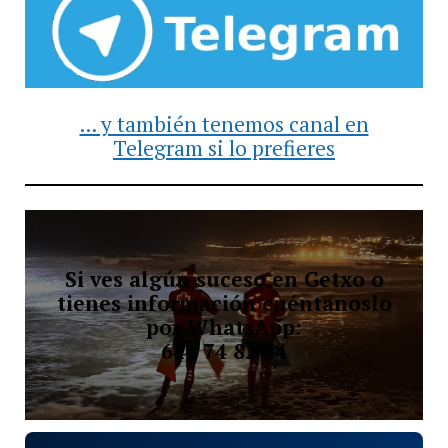
... y también tenemos canal en
Telegram si lo prefieres
Si ves algún suceso en Getxo o
tienes información cuéntanoslo
por WhatsApp:
644 74 82 84