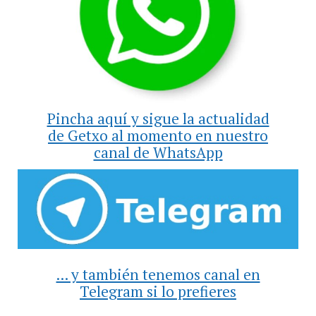
Pincha aquí y sigue la actualidad
de Getxo al momento en nuestro
canal de WhatsApp
... y también tenemos canal en
Telegram si lo prefieres