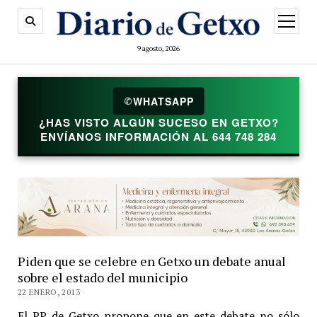
abrir
menú
9 agosto, 2026
✆
WHATSAPP
¿HAS VISTO ALGÚN SUCESO EN GETXO?
ENVÍANOS INFORMACIÓN AL 644 748 284
Piden que se celebre en Getxo un debate anual
sobre el estado del municipio
22 ENERO, 2013
El PP de Getxo propone que en este debate no sólo