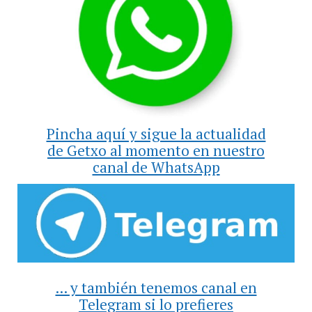
Pincha aquí y sigue la actualidad
de Getxo al momento en nuestro
canal de WhatsApp
... y también tenemos canal en
Telegram si lo prefieres