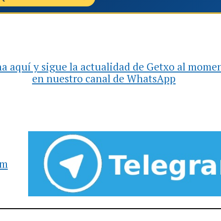
a aquí y sigue la actualidad de Getxo al mome
en nuestro canal de WhatsApp
am