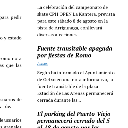
La celebración del campeonato de
skate CPH OPEN La Kantera, prevista
para pedir
para este sábado 8 de agosto en la
pista de Arrigunaga, conllevará
diversas afecciones...
o y estado
Fuente transitable apagada
por fiestas de Romo
o como nota
Avisos
as que las
Según ha informado el Ayuntamiento
de Getxo en una nota informativa, la
fuente transitable de la plaza
Estación de Las Arenas permanecerá
suarios de
cerrada durante las...
Arrúe.
El parking del Puerto Viejo
permanecerá cerrado del 5
de usuarios
al 18 de agosto por las
os arenales