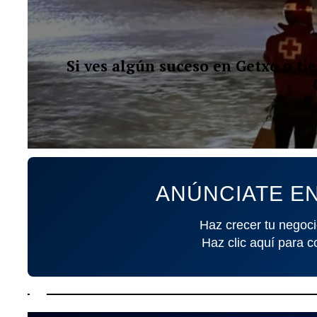
Si ves algún suceso en Getxo o t
ANÚNCIATE EN
Haz crecer tu negoci
Haz clic aquí para c