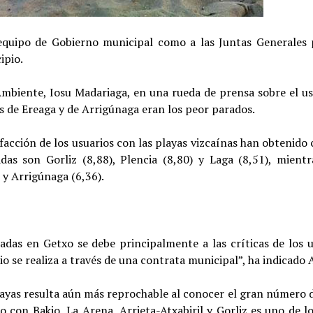
 equipo de Gobierno municipal como a las Juntas Generales 
ipio.
mbiente, Iosu Madariaga, en una rueda de prensa sobre el us
es de Ereaga y de Arrigúnaga eran los peor parados.
sfacción de los usuarios con las playas vizcaínas han obtenid
das son Gorliz (8,88), Plencia (8,80) y Laga (8,51), mientr
 y Arrigúnaga (6,36).
adas en Getxo se debe principalmente a las críticas de los u
o se realiza a través de una contrata municipal”, ha indicado 
playas resulta aún más reprochable al conocer el gran número 
o con Bakio, La Arena, Arrieta-Atxabiril y Gorliz es uno de l