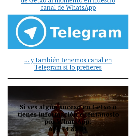
canal de WhatsApp
... y también tenemos canal en
Telegram si lo prefieres
Si ves algún suceso en Getxo o
tienes información cuéntanoslo
por WhatsApp:
644 74 82 84