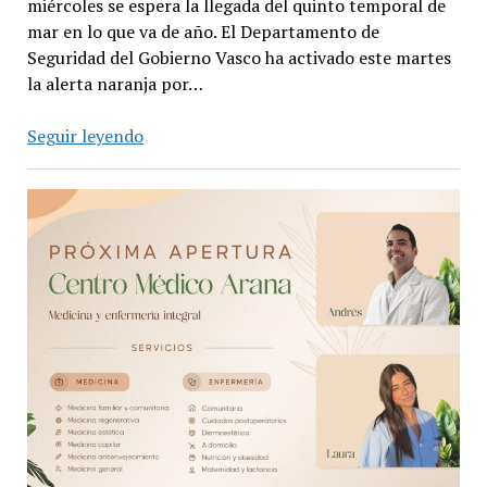
miércoles se espera la llegada del quinto temporal de
mar en lo que va de año. El Departamento de
Seguridad del Gobierno Vasco ha activado este martes
la alerta naranja por…
El
Seguir leyendo
mar
volverá
a
azotar
la
costa
este
miércoles