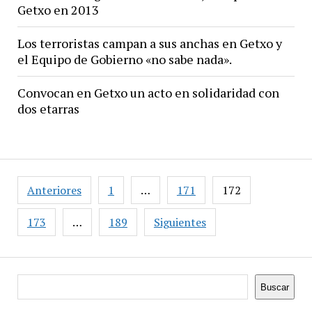
Getxo en 2013
Los terroristas campan a sus anchas en Getxo y
el Equipo de Gobierno «no sabe nada».
Convocan en Getxo un acto en solidaridad con
dos etarras
Paginación
Anteriores
1
…
171
172
de
entradas
173
…
189
Siguientes
Buscar
Buscar