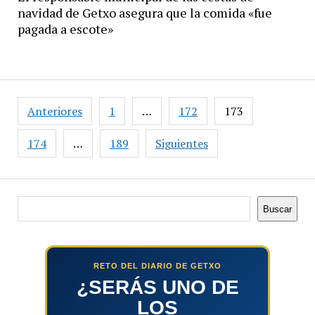
navidad de Getxo asegura que la comida «fue
pagada a escote»
Paginación
Anteriores
1
…
172
173
de
entradas
174
…
189
Siguientes
Buscar
Buscar
RETO DEL DIARIO DE GETXO
¿SERÁS UNO DE
LOS