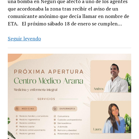
una bomba en Neguri que afectó a uno de los agentes
que acordonaba la zona tras recibir el aviso de un
comunicante anónimo que decía llamar en nombre de
ETA. El próximo sábado 18 de enero se cumplen…
Nueve
Seguir leyendo
años
de
la
explosión
de
un
coche-
bomba
de
ETA
que
hirió
a