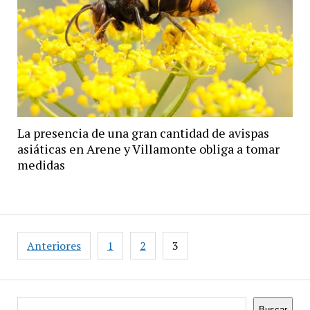
La presencia de una gran cantidad de avispas
asiáticas en Arene y Villamonte obliga a tomar
medidas
Paginación
Anteriores
1
2
3
de
entradas
Buscar
Buscar