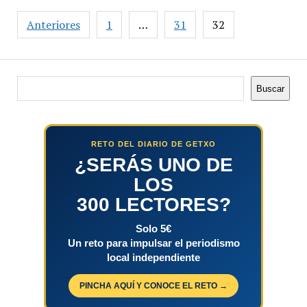
Paginación
Anteriores
1
…
31
32
de
entradas
Buscar
Buscar
RETO DEL DIARIO DE GETXO
¿SERÁS UNO DE
LOS
300 LECTORES?
Solo 5€
Un reto para impulsar el periodismo
local independiente
PINCHA AQUÍ Y CONOCE EL RETO →