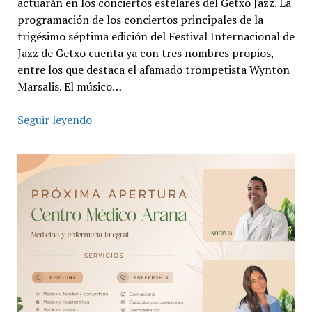
actuarán en los conciertos estelares del Getxo Jazz. La
programación de los conciertos principales de la
trigésimo séptima edición del Festival Internacional de
Jazz de Getxo cuenta ya con tres nombres propios,
entre los que destaca el afamado trompetista Wynton
Marsalis. El músico…
El
Seguir leyendo
festival
de
Jazz
de
Getxo
se
celebrará
del
3
al
7