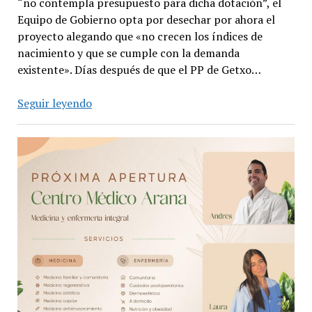
“no contempla presupuesto para dicha dotación”, el
Equipo de Gobierno opta por desechar por ahora el
proyecto alegando que «no crecen los índices de
nacimiento y que se cumple con la demanda
existente». Días después de que el PP de Getxo…
Getxo
Seguir leyendo
desecha
la
guardería
de
Romo
para
no
incomodar
al
Gobierno
Vasco