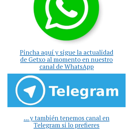
Pincha aquí y sigue la actualidad
de Getxo al momento en nuestro
canal de WhatsApp
... y también tenemos canal en
Telegram si lo prefieres