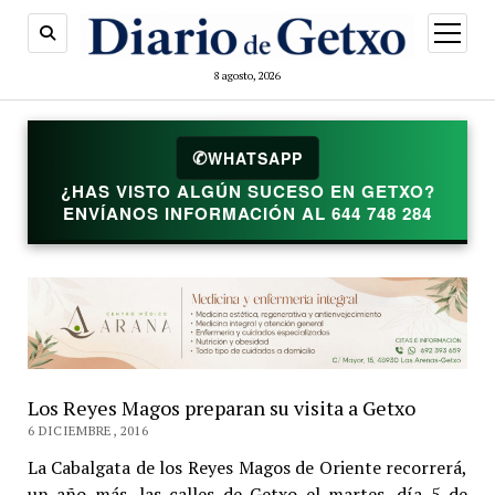
abrir
menú
8 agosto, 2026
✆
WHATSAPP
¿HAS VISTO ALGÚN SUCESO EN GETXO?
ENVÍANOS INFORMACIÓN AL 644 748 284
Los Reyes Magos preparan su visita a Getxo
6 DICIEMBRE, 2016
La Cabalgata de los Reyes Magos de Oriente recorrerá,
un año más, las calles de Getxo el martes, día 5 de