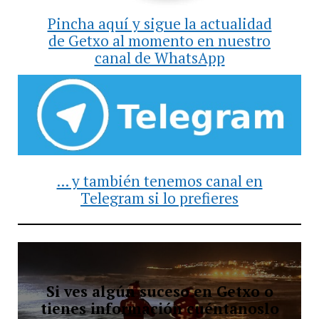
Pincha aquí y sigue la actualidad
de Getxo al momento en nuestro
canal de WhatsApp
... y también tenemos canal en
Telegram si lo prefieres
Si ves algún suceso en Getxo o
tienes información cuéntanoslo