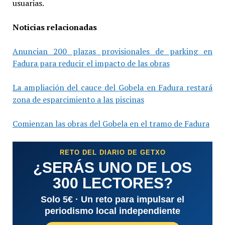
usuarias.
Noticias relacionadas
Anuncian 200 plazas provisionales de parking en
Fadura para reducir el impacto de las obras
La ampliación del cauce del Gobela en Fadura restará
zona de esparcimiento a las piscinas
Comienzan las obras del Gobela en el tramo de Fadura
RETO DEL DIARIO DE GETXO
¿SERÁS UNO DE LOS
300 LECTORES?
Solo 5€ · Un reto para impulsar el
periodismo local independiente