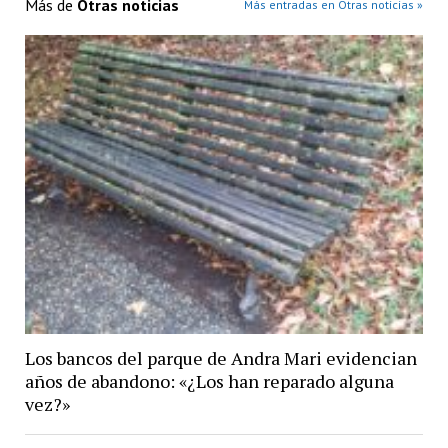
Más de
Otras noticias
Más entradas en Otras noticias »
Los bancos del parque de Andra Mari evidencian
años de abandono: «¿Los han reparado alguna
vez?»