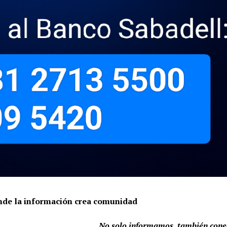
onde la información crea comunidad
No solo informamos, también con