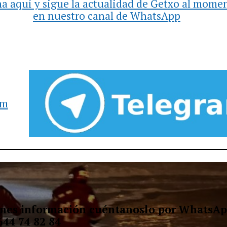
a aquí y sigue la actualidad de Getxo al mome
en nuestro canal de WhatsApp
am
ienes información cuéntanoslo por WhatsAp
644 74 82 84