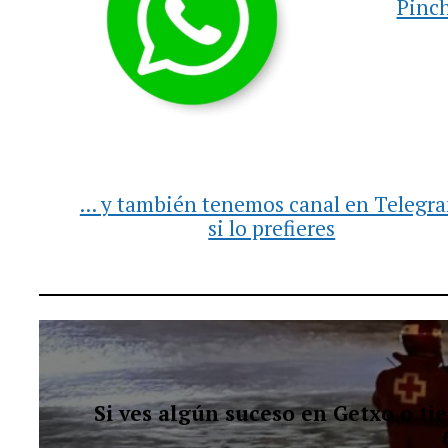
Pinch
... y también tenemos canal en Telegr
si lo prefieres
Si ves algún suceso en Getxo o t