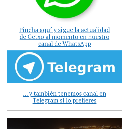
Pincha aquí y sigue la actualidad
de Getxo al momento en nuestro
canal de WhatsApp
... y también tenemos canal en
Telegram si lo prefieres