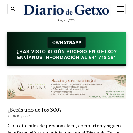
abrir
menú
8 agosto, 2026
WHATSAPP
✆
¿HAS VISTO ALGÚN SUCESO EN GETXO?
ENVÍANOS INFORMACIÓN AL 644 748 284
¿Serás uno de los 300?
7 JUNIO, 2026
Cada día miles de personas leen, comparten y siguen
la información que publicamos en el Diario de Getxo.