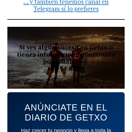
... y también tenemos canal en
Telegram si lo prefieres
Si ves algún suceso en Getxo o
tienes información cuéntanoslo
por WhatsApp:
644 74 82 84
ANÚNCIATE EN EL
DIARIO DE GETXO
Haz crecer tu negocio y llega a toda la