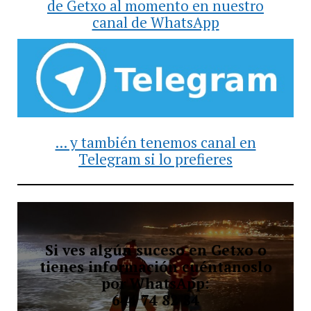
de Getxo al momento en nuestro
canal de WhatsApp
... y también tenemos canal en
Telegram si lo prefieres
Si ves algún suceso en Getxo o
tienes información cuéntanoslo
por WhatsApp:
644 74 82 84