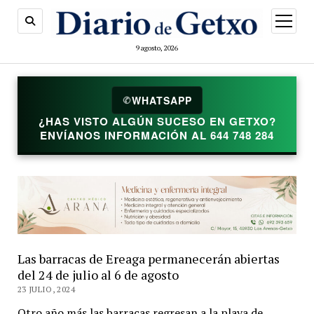
abrir
menú
9 agosto, 2026
✆
WHATSAPP
¿HAS VISTO ALGÚN SUCESO EN GETXO?
ENVÍANOS INFORMACIÓN AL 644 748 284
Las barracas de Ereaga permanecerán abiertas
del 24 de julio al 6 de agosto
23 JULIO, 2024
Otro año más las barracas regresan a la playa de