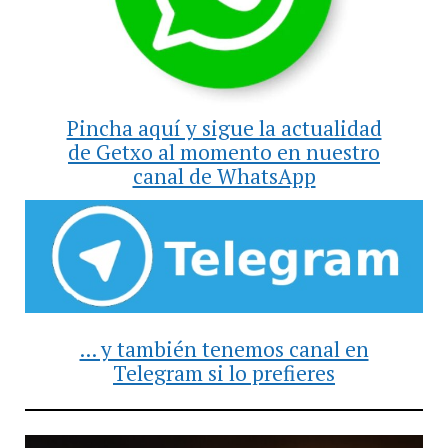
Pincha aquí y sigue la actualidad
de Getxo al momento en nuestro
canal de WhatsApp
... y también tenemos canal en
Telegram si lo prefieres