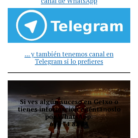
canal de WhatsApp
... y también tenemos canal en
Telegram si lo prefieres
Si ves algún suceso en Getxo o
tienes información cuéntanoslo
por WhatsApp:
644 74 82 84