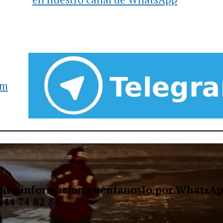
am
ienes información cuéntanoslo por WhatsAp
644 74 82 84