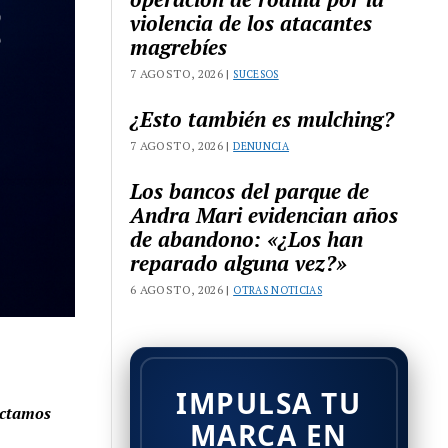
violencia de los atacantes
magrebíes
7 AGOSTO, 2026 |
SUCESOS
¿Esto también es mulching?
7 AGOSTO, 2026 |
DENUNCIA
Los bancos del parque de
Andra Mari evidencian años
de abandono: «¿Los han
reparado alguna vez?»
6 AGOSTO, 2026 |
OTRAS NOTICIAS
IMPULSA TU
ectamos
MARCA EN