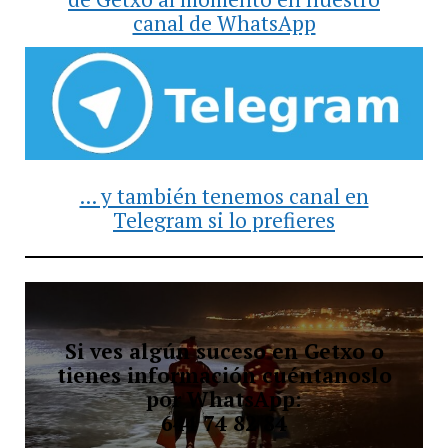
canal de WhatsApp
... y también tenemos canal en
Telegram si lo prefieres
Si ves algún suceso en Getxo o
tienes información cuéntanoslo
por WhatsApp:
644 74 82 84