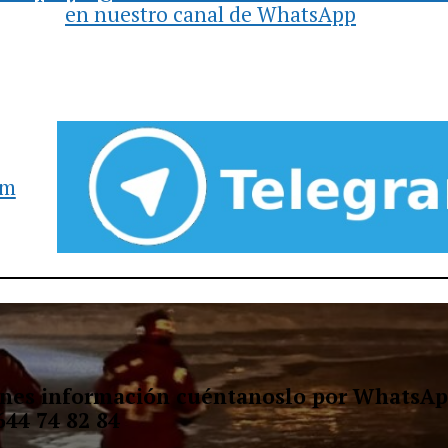
en nuestro canal de WhatsApp
am
ienes información cuéntanoslo por WhatsAp
644 74 82 84