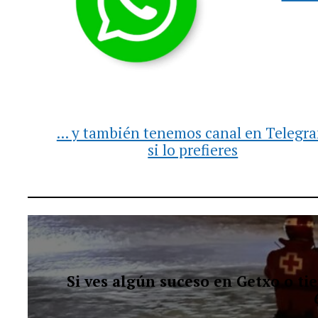
... y también tenemos canal en Telegr
si lo prefieres
Si ves algún suceso en Getxo o t