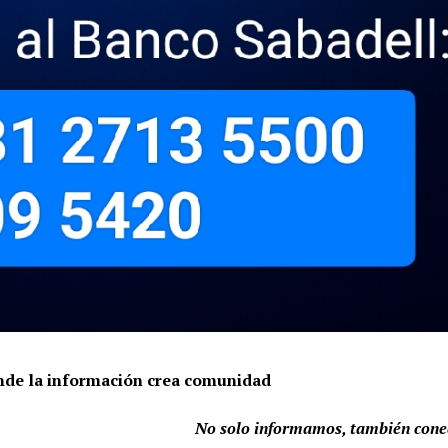
onde la información crea comunidad
No solo informamos, también con