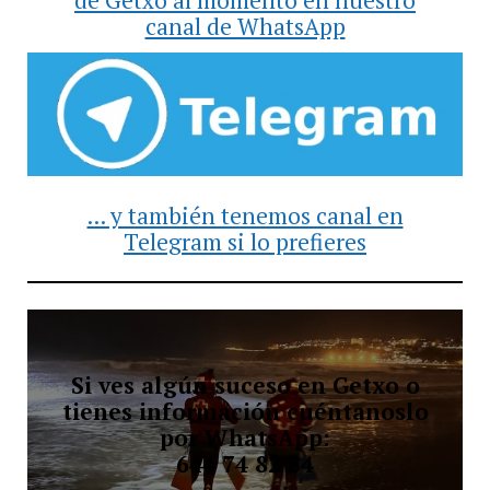
canal de WhatsApp
... y también tenemos canal en
Telegram si lo prefieres
Si ves algún suceso en Getxo o
tienes información cuéntanoslo
por WhatsApp:
644 74 82 84