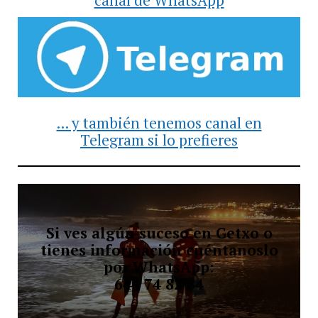
... y también tenemos canal en
Telegram si lo prefieres
Si ves algún suceso en Getxo o
tienes información cuéntanoslo
por WhatsApp:
644 74 82 84