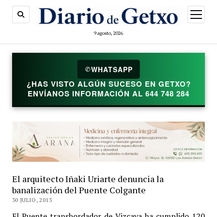
abrir
menú
9 agosto, 2026
WHATSAPP
✆
¿HAS VISTO ALGÚN SUCESO EN GETXO?
ENVÍANOS INFORMACIÓN AL 644 748 284
El arquitecto Iñaki Uriarte denuncia la
banalización del Puente Colgante
30 JULIO, 2013
El Puente transbordador de Vizcaya ha cumplido 120