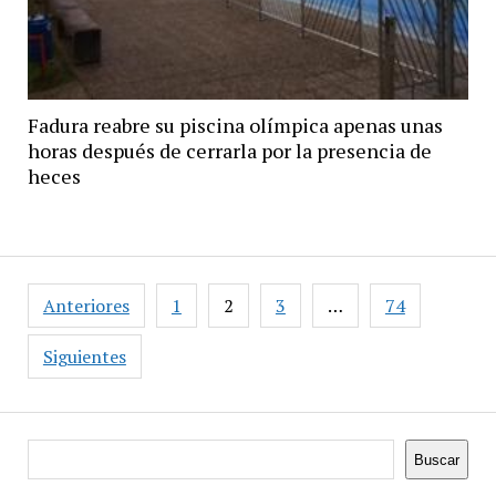
Fadura reabre su piscina olímpica apenas unas
horas después de cerrarla por la presencia de
heces
Paginación
Anteriores
1
2
3
…
74
de
entradas
Siguientes
Buscar
Buscar