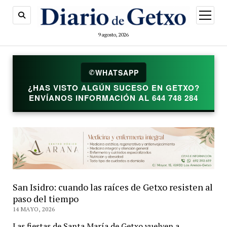
abrir
menú
9 agosto, 2026
✆
WHATSAPP
¿HAS VISTO ALGÚN SUCESO EN GETXO?
ENVÍANOS INFORMACIÓN AL 644 748 284
San Isidro: cuando las raíces de Getxo resisten al
paso del tiempo
14 MAYO, 2026
Las fiestas de Santa María de Getxo vuelven a