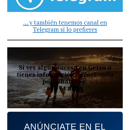
... y también tenemos canal en
Telegram si lo prefieres
Si ves algún suceso en Getxo o
tienes información cuéntanoslo
por WhatsApp:
644 74 82 84
ANÚNCIATE EN EL